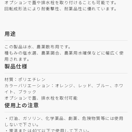
オプションで蓋や排水栓を取り付けることも可能です。
回転成形法により耐衝撃性、耐薬品性に優れています。
用途
この製品は水、農薬散布用です。
種もみの塩水選、農薬調合、農薬用水確保などに幅広く使
用されます。
製品仕様
材質：ポリエチレン
カラーバリエーション：オレンジ、レッド、ブルー、ホワ
イト、ブラック
オプションで蓋、排水栓を取付可能
使用上の注意
・灯油、ガソリン、化学薬品、劇薬、危険物質等には使用
しないで下さい。
・常温または40℃以下で使用して下さい。