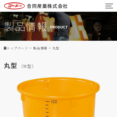
合同産業株式会社
製品情報
PRODUCT
トップページ
>
製品情報
>
丸型
丸型
（M型）