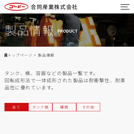
合同産業株式会社
製品情報
PRODUCT
トップページ
>
製品情報
タンク、桶、容器などの製品一覧です。
回転成形法で一体成形された製品は耐衝撃性、耐薬
品性に優れています。
全て
タンク類
桶類
その他