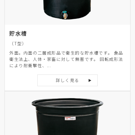
貯水槽
（T型）
外面。内面の二層成形品で衛生的な貯水槽です。 食品
衛生法上、人体・家畜に対して無害です。 回転成形法
により耐衝撃性、...
詳しく見る