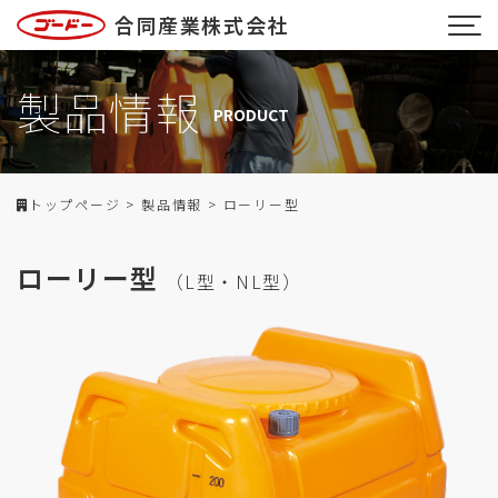
合同産業株式会社
製品情報
PRODUCT
トップページ
>
製品情報
>
ローリー型
ローリー型
（L型・NL型）