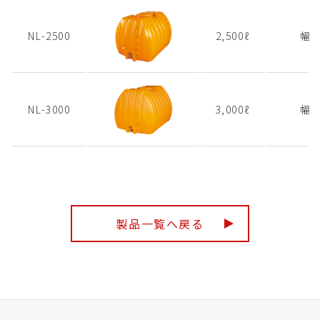
NL-2500
2,500ℓ
幅1
NL-3000
3,000ℓ
幅1
製品一覧へ戻る